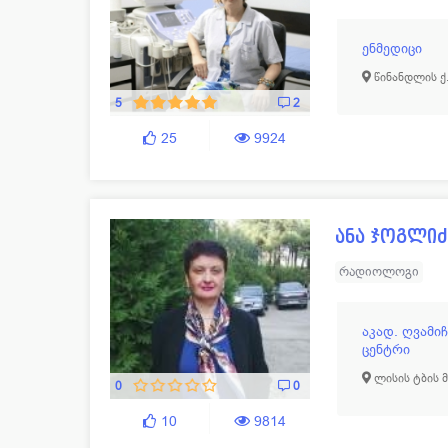
ენმედიცი
წინანდლის ქ.
5
2
25
9924
ანა ჯოგლიძ
რადიოლოგი
აკად. ღვამი
ცენტრი
ლისის ტბის 
0
0
10
9814