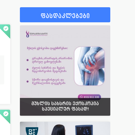
92
ფსიქიატრი
40
15
ფსიქოლოგი
57
ფასდაკლებები
405
ფტიზიატრი
43
26
ქირურგი
665
89
ციტოლოგი
14
58
ჰემატოლოგი
53
30
ჰომეოპათი
14
123
სხვადასხვა
42
მუხლის სახსრის ექოსკოპია
სპეციალურ ფასად❗️