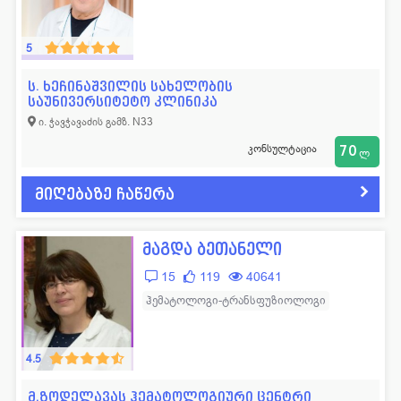
ლოგოპედი
11
ფსიქოლოგი
57
5
მამოლოგი
15
ფტიზიატრი
43
მასაჟისტი
32
ქირურგი
665
ს. ხეჩინაშვილის სახელობის
საუნივერსიტეტო კლინიკა
ნარკოლოგი
19
ციტოლოგი
14
ი. ჭავჭავაძის გამზ. N33
ნევროლოგი
352
ჰემატოლოგი
53
კონსულტაცია
70
ლ
ნეონატოლოგი
77
ჰომეოპათი
14
მიღებაზე ჩაწერა
ნეფროლოგი
40
სხვადასხვა
42
მაგდა ბეთანელი
15
119
40641
ჰემატოლოგი-ტრანსფუზიოლოგი
4.5
მ.ზოდელავას ჰემატოლოგიური ცენტრი