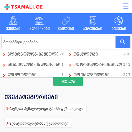
☰
ექიმები
კლინიკები
წამლები
სერვისები
აქციები
ალერგოლოგ-იმუნოლოგი
78
ონკოლოგი
238
გინეკოლოგ-ენდოკრინოლოგი
1
ოტორინოლარინგოლოგი
141
ლიმფოლოგი
1
ოფთალმოლოგი
227
ყველა
გადაუდებელი მედიცინის დეპარტამენტის ხელმძღვანე
1
ოჯახის ექიმი
258
ანდროლოგი
16
პარაზიტოლოგი
13
ქვეკატეგორიები
ანესთეზიოლოგი
86
პედიატრი
390
ბავშვთა ჰემატოლოგი-ტრანსფუზიოლოგი
ანგიოლოგი
66
პროქტოლოგი
92
ჰემატოლოგი-ტრანსფუზიოლოგი
გინეკოლოგი
658
პულმონოლოგი
15