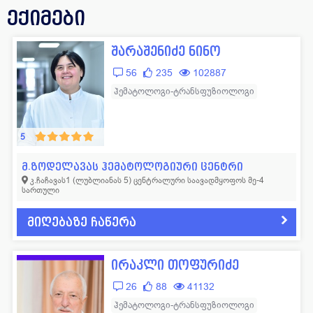
გასტროენტეროლოგი
79
რადიოლოგი
405
ექიმები
გენეტიკოსი
12
რეაბილიტოლოგი
26
შარაშენიძე ნინო
დერმატოლოგი
239
რეანიმატოლოგი
89
56
235
102887
დიეტოლოგი
8
რევმატოლოგი
58
ჰემატოლოგი-ტრანსფუზიოლოგი
ექოსკოპისტი
84
რენტგენოლოგი
30
ენდოკრინოლოგი
279
რეპროდუქტოლოგი
123
5
ვეტერინარი
8
სექსოლოგი
11
მ.ზოდელავას ჰემატოლოგიური ცენტრი
კ.ჩაჩავას1 (ლუბლიანას 5) ცენტრალური საავადმყოფოს მე-4
თერაპევტი
470
სტომატოლოგი
361
სართული
ინფექციონისტი
92
ტრავმატოლოგი
168
მიღებაზე ჩაწერა
კარდიოლოგი
520
ტოქსიკოლოგი
9
კოსმეტოლოგი
47
ტრანსფუზილოგი
18
ირაკლი თოფურიძე
ლაბორანტი
160
უროლოგი
151
26
88
41132
ლაპარასკოპისტი
13
ფსიქიატრი
40
ჰემატოლოგი-ტრანსფუზიოლოგი