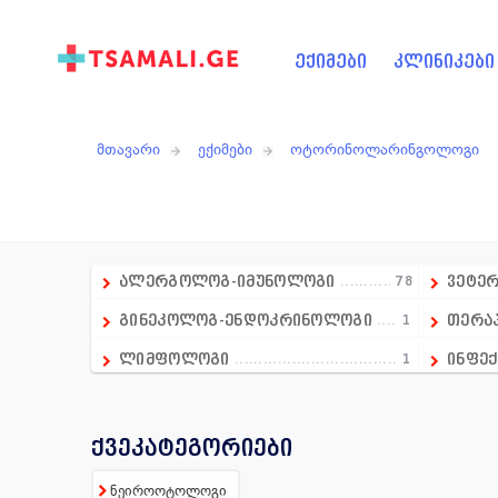
ექიმები
კლინიკები
მთავარი
ექიმები
ოტორინოლარინგოლოგი
ალერგოლოგ-იმუნოლოგი
78
ვეტე
გინეკოლოგ-ენდოკრინოლოგი
1
თერა
ლიმფოლოგი
1
ინფექ
გადაუდებელი მედიცინის დეპარტამენტის ხ
1
კარდ
ანდროლოგი
16
კოსმ
ქვეკატეგორიები
ანესთეზიოლოგი
86
ლაბო
ნეიროოტოლოგი