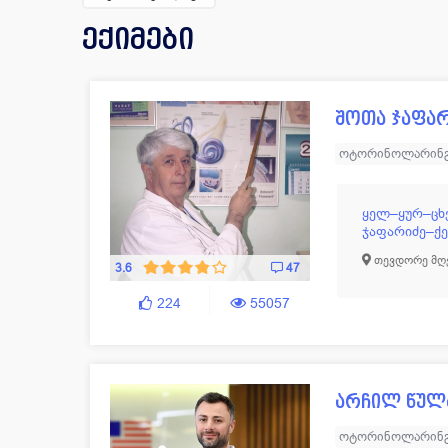
ანგიოლოგი
66
ლაპა
ექიმები
გინეკოლოგი
658
ლოგო
გასტროენტეროლოგი
79
მამო
შოთა ჯაფა
გენეტიკოსი
12
მასაჟ
ოტორინოლარინ
დერმატოლოგი
239
ნარკ
დიეტოლოგი
8
ნევრ
ყელ–ყურ–ცხ
ექოსკოპისტი
84
ნეონ
ჯაფარიძე–ქე
ენდოკრინოლოგი
279
ნეფრ
თევდორე მღვ
3.6
47
224
55057
არჩილ წულ
ოტორინოლარინ