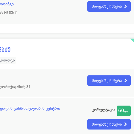
ლდინგი
მიღებაზე ჩაწერა
ას № 83/11
ცაძე
გოლოგი
მიღებაზე ჩაწერა
ლორთქიფანიძე 31
შვილის ჯანმრთელობის ცენტრი
კონსულტაცია
60
ლ
მიღებაზე ჩაწერა