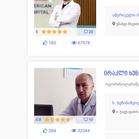
ამერიკული 
უშანგი ჩხეიძი
5
20
185
47578
ირაკლი ხუნ
ოტორინოლარინ
ს. ხეჩინაშვ
ი. ჭავჭავაძის
4.9
10
284
32344