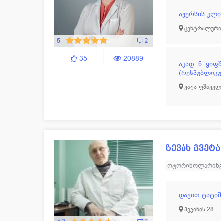
ავერსის კლი
ცენტრალური 
5
2
35
20889
აკად. ნ. ყი
(რესპუბლიკ
ვაჟა-ფშაველა
ზევახ გვეტა
ოტორინოლარინ
დავით ტატი
პეკინის 28