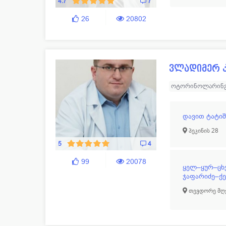
4.7
7
26
20802
ვლადიმერ კ
ოტორინოლარინ
დავით ტატი
პეკინის 28
5
4
99
20078
ყელ–ყურ–ცხ
ჯაფარიძე–ქე
თევდორე მღვ