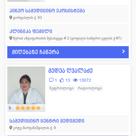
ლოგოპედი
11
ფსიქოლოგი
57
პინეო სამედიცინო ეკოსისტემა
მამოლოგი
15
ფტიზიატრი
43
გორგასლის ქ. 93
მასაჟისტი
32
ქირურგი
665
კლინიკა ფემილი
ზურაბ ანჯაფარიძის შესახვევი # 2 (ყოფილი სანდრო ეულის ქ #7)
ნარკოლოგი
19
ციტოლოგი
14
ნევროლოგი
352
ჰემატოლოგი
53
მიღებაზე ჩაწერა
ნეონატოლოგი
77
ჰომეოპათი
14
მედეა ღვალაძე
ნეფროლოგი
40
სხვადასხვა
42
1
13
13072
ნეფროლოგი
რადიოლოგი
5
სამედიცინო ცენტრი მედიმედი
კოტე მარჯანიშვილის ქ. 9