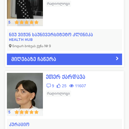
რადიოლოგი
5
ნიუ ვიჟენ საუნივერსიტეტო კლინიკა
HEALTH HUB
ნოდარ ბოხუას ქუჩა № 9
მიღებაზე ჩაწერა
ეთერ ქარდავა
9
25
11607
რადიოლოგი
5
კურაციო