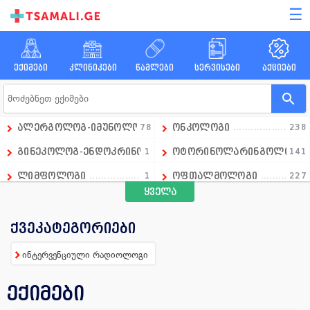
☰
ექიმები
კლინიკები
წამლები
სერვისები
აქციები
ალერგოლოგ-იმუნოლოგი
78
ონკოლოგი
238
გინეკოლოგ-ენდოკრინოლოგი
1
ოტორინოლარინგოლოგი
141
ლიმფოლოგი
1
ოფთალმოლოგი
227
ყველა
გადაუდებელი მედიცინის დეპარტამენტის ხელმძღვანე
1
ოჯახის ექიმი
258
ანდროლოგი
16
პარაზიტოლოგი
13
ქვეკატეგორიები
ანესთეზიოლოგი
86
პედიატრი
390
ინტერვენციული რადიოლოგი
ანგიოლოგი
66
პროქტოლოგი
92
ექიმები
გინეკოლოგი
658
პულმონოლოგი
15