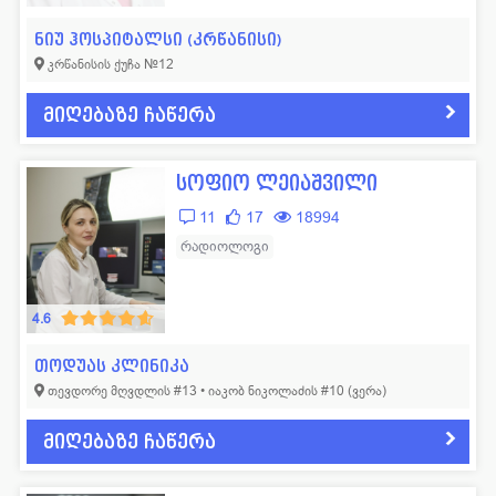
ლოგოპედი
11
ფსიქოლოგი
57
ნიუ ჰოსპიტალსი (კრწანისი)
მამოლოგი
15
ფტიზიატრი
43
კრწანისის ქუჩა №12
მასაჟისტი
32
ქირურგი
665
მიღებაზე ჩაწერა
ნარკოლოგი
19
ციტოლოგი
14
ნევროლოგი
352
ჰემატოლოგი
53
სოფიო ლეიაშვილი
11
17
18994
ნეონატოლოგი
77
ჰომეოპათი
14
რადიოლოგი
ნეფროლოგი
40
სხვადასხვა
42
4.6
თოდუას კლინიკა
თევდორე მღვდლის #13 • იაკობ ნიკოლაძის #10 (ვერა)
მიღებაზე ჩაწერა