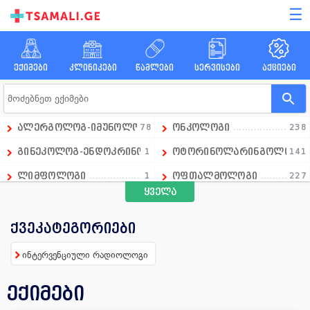
☰
ექიმები
კლინიკები
წამლები
სერვისები
აქციები
ალერგოლოგ-იმუნოლოგი
78
ონკოლოგი
238
გინეკოლოგ-ენდოკრინოლოგი
1
ოტორინოლარინგოლოგი
141
ლიმფოლოგი
1
ოფთალმოლოგი
227
ყველა
გადაუდებელი მედიცინის დეპარტამენტის ხელმძღვანე
1
ოჯახის ექიმი
258
ანდროლოგი
16
პარაზიტოლოგი
13
ქვეკატეგორიები
ანესთეზიოლოგი
86
პედიატრი
390
ინტერვენციული რადიოლოგი
ანგიოლოგი
66
პროქტოლოგი
92
ექიმები
გინეკოლოგი
658
პულმონოლოგი
15