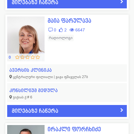
მიღებაზე ჩაწერა
მაია ფარულავა
0
2
6647
რადიოლოგი
0
ავერსის კლინიკა
ცენტრალური ფილიალი | ვაჟა ფშაველას 27ბ
კონსილიუმ მედულა
ჯიქიას ქ # 6
მიღებაზე ჩაწერა
ირაკლი ფორჩხიძე