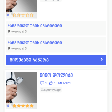
ლოგოპედი
11
ფსიქოლოგი
57
მამოლოგი
15
ფტიზიატრი
43
0
მასაჟისტი
32
ქირურგი
665
ჯანმრთელობის ინსტიტუტი
გოთუას ქ. 3
ნარკოლოგი
19
ციტოლოგი
14
ნევროლოგი
352
ჰემატოლოგი
53
ჯანმრთელობის ინსტიტუტი
გოთუას ქ. 3
ნეონატოლოგი
77
ჰომეოპათი
14
ნეფროლოგი
40
სხვადასხვა
42
მიღებაზე ჩაწერა
ნინო დოლიძე
1
1
6921
რადიოლოგი
5