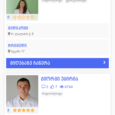
რადიოლოგი
ექოსკოპისტი
0
მედიკომი
რ. ლაღიძის ქ. 8
ტრიმედი
პეკინი 17
მიღებაზე ჩაწერა
გიორგი უბირია
2
7
6744
რადიოლოგი
5