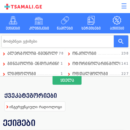
☰
ექიმები
კლინიკები
წამლები
სერვისები
აქციები
ალერგოლოგ-იმუნოლოგი
78
ონკოლოგი
238
გინეკოლოგ-ენდოკრინოლოგი
1
ოტორინოლარინგოლოგი
141
ლიმფოლოგი
1
ოფთალმოლოგი
227
ყველა
გადაუდებელი მედიცინის დეპარტამენტის ხელმძღვანე
1
ოჯახის ექიმი
258
ანდროლოგი
16
პარაზიტოლოგი
13
ქვეკატეგორიები
ანესთეზიოლოგი
86
პედიატრი
390
ინტერვენციული რადიოლოგი
ანგიოლოგი
66
პროქტოლოგი
92
ექიმები
გინეკოლოგი
658
პულმონოლოგი
15