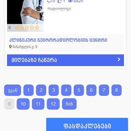
0
1
6425
რადიოლოგი
0
კლინიკური ნეირორადიოლოგიის ცენტრი
წინანდლის ქ. 9
მიღებაზე ჩაწერა
უკან
1
2
3
4
5
6
7
8
9
10
11
12
წინ
ფასდაკლებები