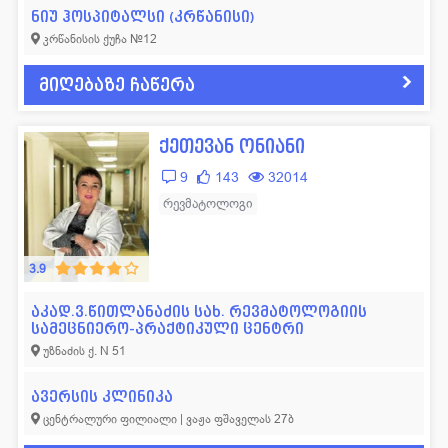
ნიუ ჰოსპიტალსი (კრწანისი)
ლოგოპედი
11
ფსიქოლოგი
57
კრწანისის ქუჩა №12
მამოლოგი
15
ფტიზიატრი
43
მიღებაზე ჩაწერა
მასაჟისტი
32
ქირურგი
665
ნარკოლოგი
19
ციტოლოგი
14
ქეთევან ონიანი
ნევროლოგი
352
ჰემატოლოგი
53
9
143
32014
ნეონატოლოგი
77
ჰომეოპათი
14
რევმატოლოგი
ნეფროლოგი
40
სხვადასხვა
42
3.9
აკად.ვ.წითლანაძის სახ. რევმატოლოგიის
სამეცნიერო-პრაქტიკული ცენტრი
უზნაძის ქ. N 51
ავერსის კლინიკა
ცენტრალური ფილიალი | ვაჟა ფშაველას 27ბ