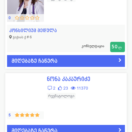
0
კონსილიუმ მედულა
ჯიქიას ქ # 6
კონსულტაცია
50
ლ
მიღებაზე ჩაწერა
ნონა კაკაურიძე
2
23
11370
რევმატოლოგი
5
მიღებაზე ჩაწერა