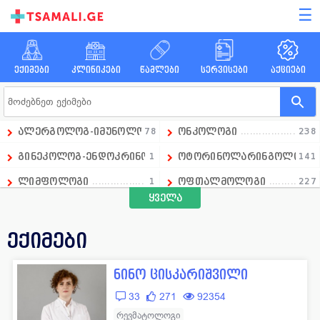
☰
ექიმები
კლინიკები
წამლები
სერვისები
აქციები
ალერგოლოგ-იმუნოლოგი
78
ონკოლოგი
238
გინეკოლოგ-ენდოკრინოლოგი
1
ოტორინოლარინგოლოგი
141
ლიმფოლოგი
1
ოფთალმოლოგი
227
ყველა
გადაუდებელი მედიცინის დეპარტამენტის ხელმძღვანე
1
ოჯახის ექიმი
258
ანდროლოგი
16
პარაზიტოლოგი
13
ექიმები
ანესთეზიოლოგი
86
პედიატრი
390
ნინო ცისკარიშვილი
ანგიოლოგი
66
პროქტოლოგი
92
33
271
92354
გინეკოლოგი
658
პულმონოლოგი
15
რევმატოლოგი