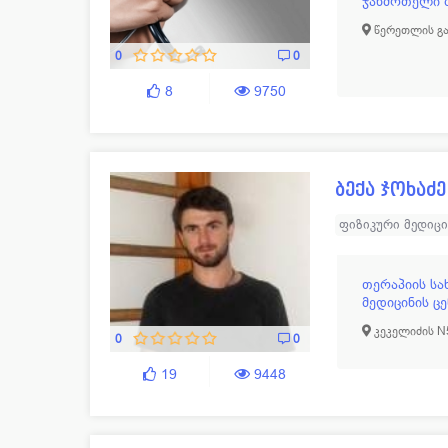
ჯანმრთელი 
წერეთლის გა
0
0
8
9750
ბექა ჯოხაძე
ფიზიკური მედიც
თერაპიის ს
მედიცინის ც
კეკელიძის N
0
0
19
9448