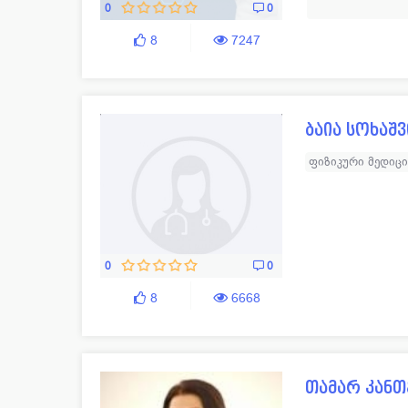
0
0
8
7247
ბაია სოხაშ
ფიზიკური მედიც
0
0
8
6668
თამარ კან