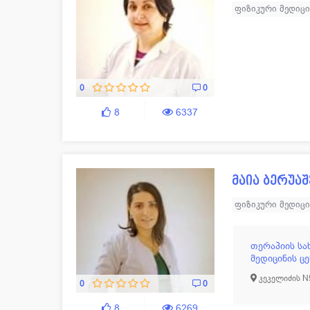
ფიზიკური მედიც
0
0
8
6337
მაია ბერუა
ფიზიკური მედიც
თერაპიის ს
მედიცინის ც
კეკელიძის N
0
0
8
6269