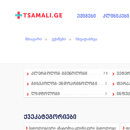
ექიმები
კლინიკები
მთავარი
ექიმები
სხვადასხვა
ალერგოლოგ-იმუნოლოგი
78
ვეტე
გინეკოლოგ-ენდოკრინოლოგი
1
თერა
ლიმფოლოგი
1
ინფექ
გადაუდებელი მედიცინის დეპარტამენტის ხ
1
კარდ
ანდროლოგი
16
კოსმ
ქვეკატეგორიები
ანესთეზიოლოგი
86
ლაბო
პათოლოგიური ანატომია-კლინიკური პათოლოგი
ფი