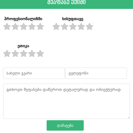
შეაფასე ექიმი
პროფესიონალიზმი
სისუფთავე
ეთიკა