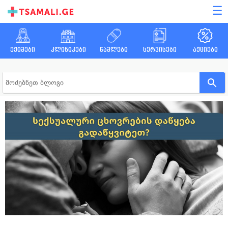
☰
ექიმები
კლინიკები
წამლები
სერვისები
აქციები