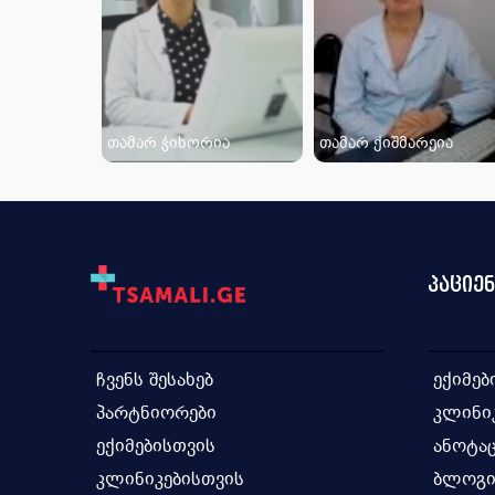
თამარ ჭიხორია
თამარ ქიშმარეია
პაციე
ჩვენს შესახებ
ექიმებ
პარტნიორები
კლინი
ექიმებისთვის
ანოტაც
კლინიკებისთვის
ბლოგ