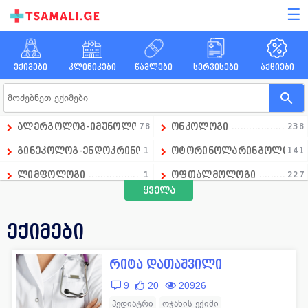
☰
ექიმები
კლინიკები
წამლები
სერვისები
აქციები
ალერგოლოგ-იმუნოლოგი
78
ონკოლოგი
238
გინეკოლოგ-ენდოკრინოლოგი
1
ოტორინოლარინგოლოგი
141
ლიმფოლოგი
1
ოფთალმოლოგი
227
ყველა
გადაუდებელი მედიცინის დეპარტამენტის ხელმძღვანე
1
ოჯახის ექიმი
258
ანდროლოგი
16
პარაზიტოლოგი
13
ექიმები
ანესთეზიოლოგი
86
პედიატრი
390
რიტა დათაშვილი
ანგიოლოგი
66
პროქტოლოგი
92
9
20
20926
გინეკოლოგი
658
პულმონოლოგი
15
პედიატრი
ოჯახის ექიმი