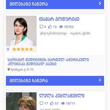
მიღებაზე ჩაწერა
ლოგოპედი
11
ფსიქოლოგი
57
მამოლოგი
15
ფტიზიატრი
43
თამარ გოდერიძე
მასაჟისტი
32
ქირურგი
665
4
19
18762
ნარკოლოგი
19
ციტოლოგი
14
ენდოკრინოლოგი
ოჯახის ექიმი
ნევროლოგი
352
ჰემატოლოგი
53
ნეონატოლოგი
77
ჰომეოპათი
14
5
ნეფროლოგი
40
სხვადასხვა
42
საოჯახო მედიცინის ქართულ-ამერიკული
კლინიკა მედიქალ ჰაუსი
ბერბუკის ქ. N 10;
მიღებაზე ჩაწერა
ლელა კუბლაშვილი
17
57
18711
ოჯახის ექიმი