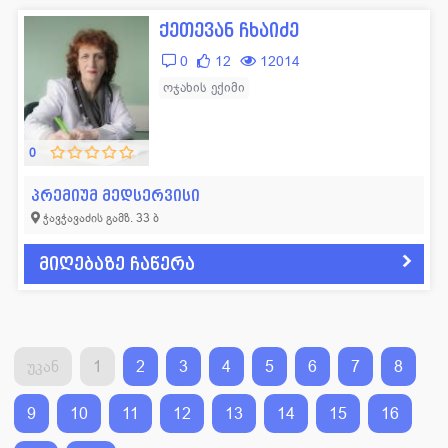
ქეთევან ჩხაიძე
0
12
12014
ოჯახის ექიმი
0
პრემიუმ მედსერვისი
ჭავჭავაძის გამზ. 33 ბ
მიღებაზე ჩაწერა
უკან
1
2
3
4
5
6
7
8
9
10
11
12
13
14
15
16