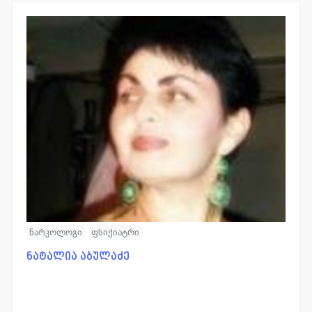
ნარკოლოგი
ფსიქიატრი
ნატალია აბულაძე