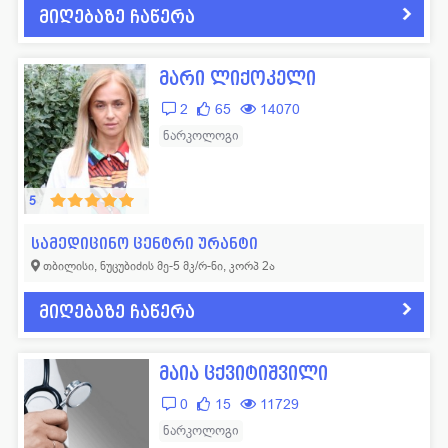
მიღებაზე ჩაწერა
ლოგოპედი
11
ფსიქოლოგი
57
მამოლოგი
15
ფტიზიატრი
43
მარი ლიქოკელი
მასაჟისტი
32
ქირურგი
665
2
65
14070
ნარკოლოგი
19
ციტოლოგი
14
ნარკოლოგი
ნევროლოგი
352
ჰემატოლოგი
53
ნეონატოლოგი
77
ჰომეოპათი
14
5
ნეფროლოგი
40
სხვადასხვა
42
სამედიცინო ცენტრი ურანტი
თბილისი, ნუცუბიძის მე-5 მკ/რ-ნი, კორპ 2ა
მიღებაზე ჩაწერა
მაია ცქვიტიშვილი
0
15
11729
ნარკოლოგი