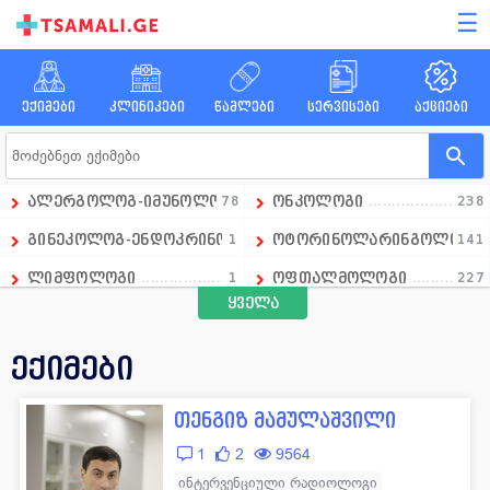
☰
ექიმები
კლინიკები
წამლები
სერვისები
აქციები
ალერგოლოგ-იმუნოლოგი
78
ონკოლოგი
238
გინეკოლოგ-ენდოკრინოლოგი
1
ოტორინოლარინგოლოგი
141
ლიმფოლოგი
1
ოფთალმოლოგი
227
ყველა
გადაუდებელი მედიცინის დეპარტამენტის ხელმძღვანე
1
ოჯახის ექიმი
258
ანდროლოგი
16
პარაზიტოლოგი
13
ექიმები
ანესთეზიოლოგი
86
პედიატრი
390
თენგიზ მამულაშვილი
ანგიოლოგი
66
პროქტოლოგი
92
1
2
9564
გინეკოლოგი
658
პულმონოლოგი
15
ინტერვენციული რადიოლოგი