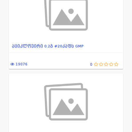
აციკლოვირი 0.2გ #20კაფს GMP
19076
0