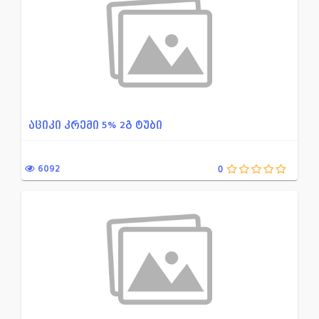
აციკი კრემი 5% 2გ ტუბი
6092
0