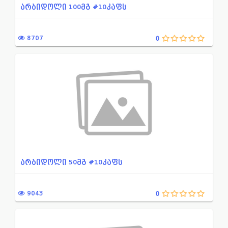
არბიდოლი 100მგ #10კაფს
8707
0
არბიდოლი 50მგ #10კაფს
9043
0