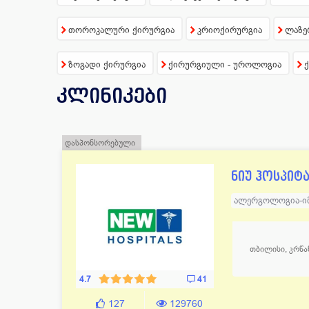
ენდოკრინოლოგია
108
ნარკ
თოროკალური ქირურგია
კრიოქირურგია
ლაზე
ესთეტიკური მედიცინა
129
ნევრ
ვეტერინარია
11
ნეფრ
ზოგადი ქირურგია
ქირურგიული - უროლოგია
თერაპია
53
ონკო
კლინიკები
დასპონსორებული
ნიუ ჰოსპიტ
ალერგოლოგია-ი
ლაბორატორია
ოფთალმოლოგია
თბილისი, კრწა
ქირურგია
პლას
თერაპია
4.7
41
127
129760