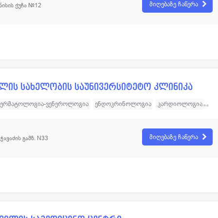
მიღებაზე ჩაწერა
ნისის ქუჩა №12
ტიკური ქირურგია
ანგიოლოგია
დერმატოლოგია
ორთოპედია
ვილის სახელობის საუნივერსიტეტო კლინიკა
ერმატოლოგია-ვენეროლოგია
ენდოკრინოლოგია
კარდიოლოგია
ნეიროქირურგია
ტრავმატოლოგია
ოტორინოლარინგოლოგია
პედიატრია
რადიოლოგია
სტომატოლოგია
უროლოგია
მიღებაზე ჩაწერა
ვჭავაძის გამზ. N33
იაგნოსტიკა
ანგიოლოგია
გინეკოლოგია - რეპროდუქტოლოგია
ა
მამოლოგია
ქიმიოთერაპია
ყბა-სახის ქირურგია
ა
ჰემატოლოგია
შინაგანი მედიცინა (თერაპევტი)