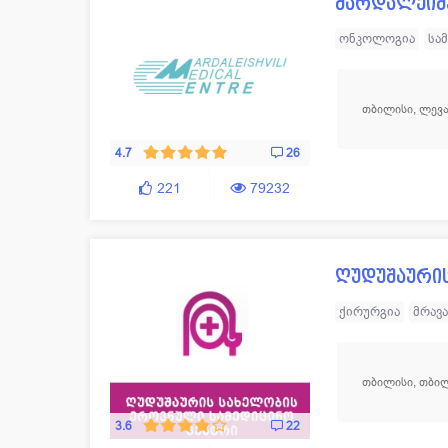
მარდალეიშ
ონკოლოგია
სა
თავ-კისრის ქირუ
თოროკალური ქი
თბილისი, ლევან
ლაპარასკოპიული
4.7
26
221
79232
ღუდუშაურის
ქირურგია
მრავ
თბილისი, თბილ
3.6
22