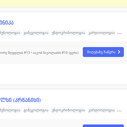
ინიკა
მუნოლოგია
გინეკოლოგია
ენდოკრინოლოგია
კარდიოლოგია
ეიროქირურგია
ოფთალმოლოგია
რევმატოლოგია
მატოლოგია
დერმატოლოგია
ფიზიოთერაპია
მიღებაზე ჩაწერა
ორე მღვდლის #13 • იაკობ ნიკოლაძის #10 (ვერა)
ეკოლოგია
თერაპია
მამოლოგია
ქიმიოთერაპია
ურგია
მრავალპროფილური კლინიკა
და ინტერვენციული რადიოლოგია
რადიაციული ონკოლოგია
ა
ქირურგიული - უროლოგია
ქირურგიული პროქტოლოგია
ირურგია
კლინიკური ონკოლოგია
ჰემატოლოგია
ალსი (კრწანისი)
მუნოლოგია
გინეკოლოგია
ენდოკრინოლოგია
კარდიოლოგია
ნევროლოგია
ტრავმატოლოგია
ოტორინოლარინგოლოგია
პედიატრია
რადიოლოგია
რევმატოლოგია
ფსიქოლოგია