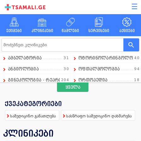
☰
ექიმები
კლინიკები
წამლები
სერვისები
აქციები
ამბულატორია
31
ოტორინოლარინგოლოგი
40
ანგიოლოგია
30
ოფთალმოლოგია
94
გინეკოლოგია - რეპროდუქტოლოგია
204
ორთოპედია
18
ყველა
გასტროენტეროლოგია
18
ოსტეოპათია
1
დიაგნოსტიკა
236
პედიატრია
97
ქვეკატეგორიები
დერმატოლოგია
74
პროქტოლოგია
21
სამედიცინო განათლება
სასწრაფო სამედიცინო დახმარება
ენდოკრინოლოგია
108
პულმონოლოგია
7
კლინიკები
ესთეტიკური მედიცინა
129
რადიოლოგია
51