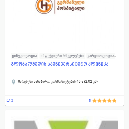
გინეკოლოგია
ინფექციური სნეულებები
კარდიოლოგია
ლაბორატორია
ნევროლოგია
ნეიროქირურგია
გლობალმედის საუნივერსიტეტო კლინიკა
ონკოლოგია
ტრავმატოლოგია
ოტორინოლარინგოლოგია
პედიატრია
პროქტოლოგია
მარცხენა სანაპირო, კოსმონავტების 45 ა (2,02 კმ)
რადიოლოგია
უროლოგია
ქირურგია
ამბულატორია
სასწრაფო სამედიცინო დახმარება
ანგიოლოგია
3
5
ბავშვთა ნევროლოგია
ორთოპედ - ტრავმატოლოგია
თერაპია
ყბა-სახის ქირურგია
ნეფროლოგია
ზოგადი ქირურგია
ტრავმატოლოგიური