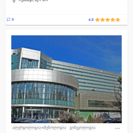
რუსთავი, მე-7 მ/რ
9
4.9
ალერგოლოგია-იმუნოლოგია
გინეკოლოგია