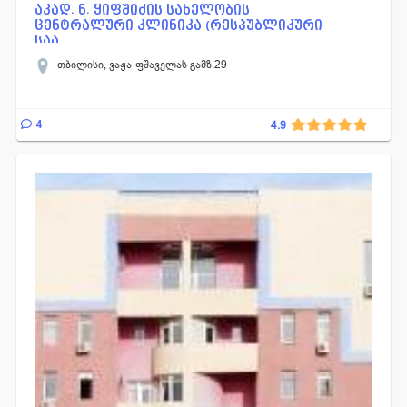
დერმატოლოგია-ვენეროლოგია
ენდოკრინოლოგია
აკად. ნ. ყიფშიძის სახელობის
ცენტრალური კლინიკა (რესპუბლიკური
კარდიოლოგია
ლაბორატორია
ნევროლოგია
საა...
ტრავმატოლოგია
ოტორინოლარინგოლოგია
თბილისი, ვაჟა-ფშაველას გამზ.29
ოფთალმოლოგია
პედიატრია
პროქტოლოგია
რადიოლოგია
უროლოგია
ქირურგია
4
4.9
სასწრაფო სამედიცინო დახმარება
დიაგნოსტიკა
ანგიოლოგია
დერმატოლოგია
თერაპია
გასტროენტეროლოგია
ნეფროლოგია
არითმოლოგია