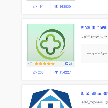
დიაგნოსტიკური 
191
163830
ზოგადი ქირურგი
სისხლძარღვთა ქ
დავით ტატ
დერმატოლოგია-
ოტორინოლარინ
რევმატოლოგია
თბილისი, პეკინ
გინეკოლოგია - 
მრავალპროფილუ
4.7
23
200
154227
ს. ხეჩინაშ
გინეკოლოგია
დ