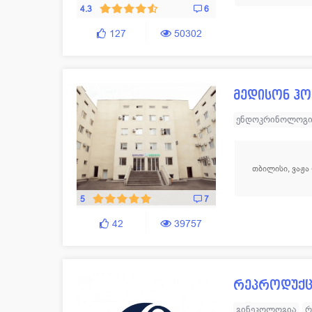
4.3
6
127
50302
მედისონ ჰ
ენდოკრინოლოგი
ტრავმატოლოგია
უროლოგია
ქირ
თბილისი, ვაჟა
გინეკოლოგია - 
იმუნოლოგია
5
7
42
39757
რეპროდუქცი
გინეკოლოგია
რ