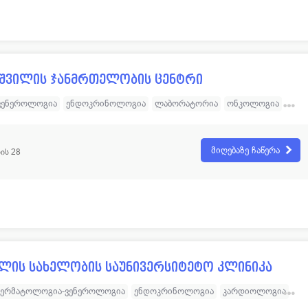
და ინტერვენციული რადიოლოგია
რადიაციული ონკოლოგია
ა
ქირურგიული - უროლოგია
ქირურგიული პროქტოლოგია
ირურგია
კლინიკური ონკოლოგია
ჰემატოლოგია
იშვილის ჯანმრთელობის ცენტრი
ვენეროლოგია
ენდოკრინოლოგია
ლაბორატორია
ონკოლოგია
გოლოგია
ოფთალმოლოგია
პედიატრია
პროქტოლოგია
სტომატოლოგია
ანგიოლოგია
მიღებაზე ჩაწერა
ის 28
რეპროდუქტოლოგია
ფიზიოთერაპია
თერაპია
რი კლინიკა
ვილის სახელობის საუნივერსიტეტო კლინიკა
ერმატოლოგია-ვენეროლოგია
ენდოკრინოლოგია
კარდიოლოგია