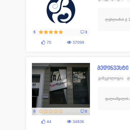
ენდოკრინოლოგი
ანდროლოგია
ბ
ლუბლიანას ქ. 2
5
3
70
37099
მედინვესტი
გინეკოლოგია
დ
ნევროლოგია
პ
ფალიაშვილის ქ
0
0
44
34836