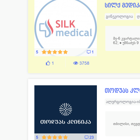
სილქ მედიკ
გინეკოლოგია
დ
ოფთალმოლოგია
საერთაშორისო მ
მე-6 კვარტალი 
62; ● უზნაძეს 9
5
1
1
3758
თოდუას კლ
ალერგოლოგია-ი
ნევროლოგია
ნ
ორთოპედ - ტრავ
თბილისი, თევდ
ოპერაციული გინ
აბდომინური ქირ
5
23