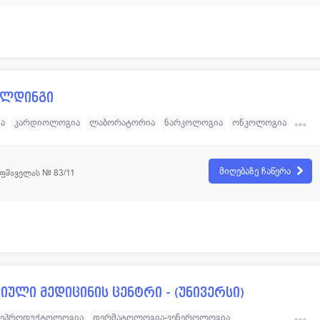
ოლდინგი
ა
კარდიოლოგია
ლაბორატორია
ნარკოლოგია
ონკოლოგია
ოტორინოლარინგოლოგია
ოფთალმოლოგია
რევმატოლოგია
ურგია
ფსიქიატრია
დერმატოლოგია
მიღებაზე ჩაწერა
 ფშაველას № 83/11
რეპროდუქტოლოგია
ფიზიოთერაპია
ნევროპათოლოგია
ული მედიცინის ცენტრი - (უნივერსი)
ეპროდუქტოლოგია
დერმატოლოგია-ვენეროლოგია