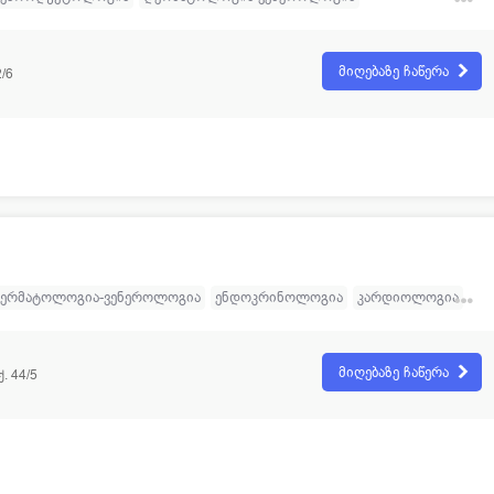
ა
ლაბორატორია
უროლოგია
მამოლოგია
სექსოლოგია
ავშვთა და მოზარდთა რეპროდუქციული ენდოკრინოლოგია
მიღებაზე ჩაწერა
/6
ერმატოლოგია-ვენეროლოგია
ენდოკრინოლოგია
კარდიოლოგია
ედიატრია
მიღებაზე ჩაწერა
. 44/5