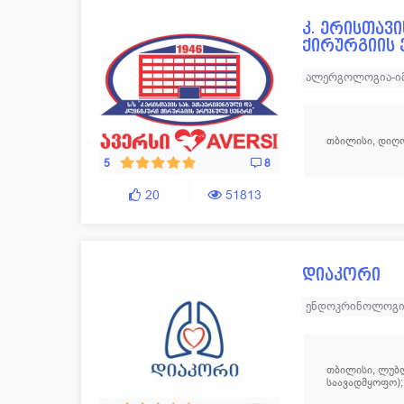
ენდოკრინოლოგია
108
ნარკ
კ. ერისთავ
ქირურგიის
ესთეტიკური მედიცინა
129
ნევრ
ვეტერინარია
11
ნეფრ
ალერგოლოგია-ი
ნევროლოგია
ნ
თერაპია
53
ონკო
პროქტოლოგია
თბილისი, დიღომ
ქირურგია
ანგი
5
8
ყბა-სახის ქირურგ
20
51813
პლასტიკური და 
დიაკორი
ენდოკრინოლოგი
თბილისი, ლუბლ
საავადმყოფო);