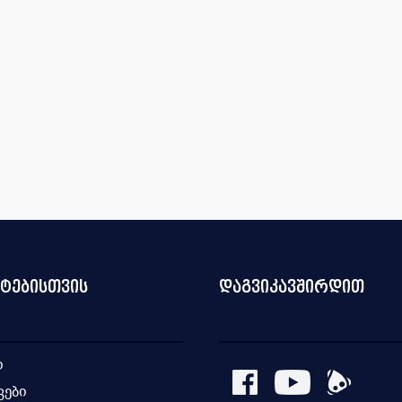
ნტებისთვის
დაგვიკავშირდით
ი
კები