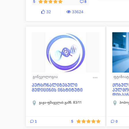
5
8
32
33624
გინეკოლოგია
ფტიზია
დერმატოლოგია-ვენეროლოგია
პერსონალიზებული
ქობულ
მედიცინის ინსტიტუტი
პულმო
ენდოკრინოლოგია
კარდიოლოგია
დისპა
ლაბორატორია
ონკოლოგია
ვაჟა-ფშაველას გამზ. 83/11
პოპოვ
რევმატოლოგია
უროლოგია
ფტიზიატრია-პულმონოლოგია
1
0
5
ქირურგია