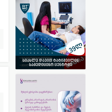
7
უროლოგია
57
51
ფსიქოლოგია
43
17
ფსიქიატრია
8
42
ქირურგია
215
სიახლე დავით ტატიშვილის
სამედიცინო ცენტრში