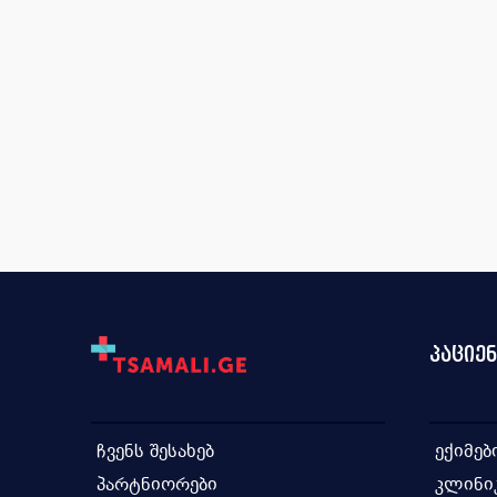
პაციე
ჩვენს შესახებ
ექიმებ
პარტნიორები
კლინი