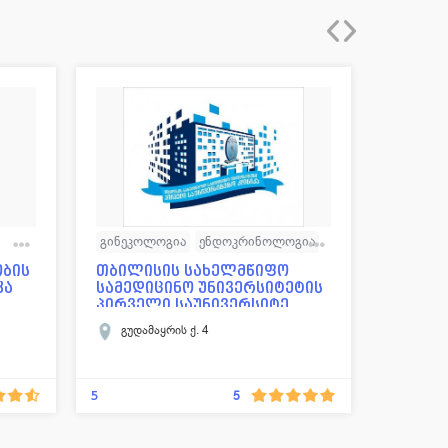
გინეკოლოგია
ენდოკრინოლოგია
გინეკო
ნევროლოგია
ონკოლოგია
რეპროდ
ობის
თბილისის სახელმწიფო
რეპრო
კა
სამედიცინო უნივერსიტეტის
ცენტრი
ოგია
ოტორინოლარინგოლოგია
დერმატ
პირველი საუნივერსიტე...
ია
ქირურგია
ენდოკრ
გუდამაყრის ქ. 4
ლუბლი
უროლოგ
სექსოლ
5
3
5
ბავშვთა
რეპროდ
ა
ენდოკრ