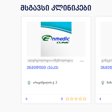
მსგავსი კლინიკები
ალერგოლოგია-იმუნოლოგია
გინეკ
გინეკოლოგია
ენდოკრინოლოგია
ლაბორ
ენმედიცი (ვაკე)
ენმე
კარდიოლოგია
ლაბორატორია
სტომა
ნევროლოგია
ქირურ
არაყიშვილის ქ. 2
წინ
ოტორინოლარინგოლოგია
მრავა
ოფთალმოლოგია
რადიოლოგია
0
4
0
რევმატოლოგია
უროლოგია
ანგიოლოგია