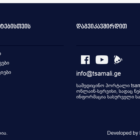
უროლოგია
ფსიქოლოგია
დიაგნოსტიკა
ანგიოლოგია
გინეკოლოგია -
რეპროდუქტოლოგია
ნტებისთვის
დაგვიკავშირდით
ნევროპათოლოგია
მამოლოგი
ქიმიოთერაპია
ყბა-სახის ქირურგია
ი
ზოგადი ქირურგია
ჰემატოლო
კები
შინაგანი მედიცინა (თერაპევტი)
იები
info@tsamali.ge
ი
სამედიცინო პორტალი tsama
ონლაინ-სერვისი, სადაც ნე
ინფორმაცია სასურველი სამ
ია.
Developed by P