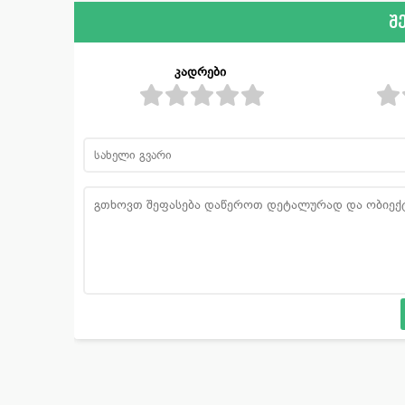
შ
კადრები