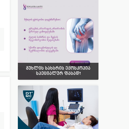
7
უროლოგია
57
51
ფსიქოლოგია
43
17
ფსიქიატრია
8
42
ქირურგია
215
მუხლის სახსრის ექოსკოპია
სპეციალურ ფასად❗️