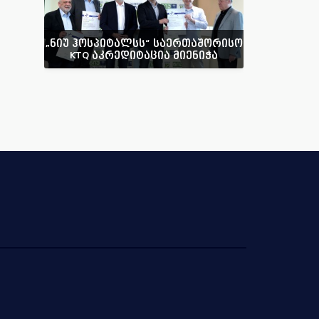
„ნიუ ჰოსპიტალსს“ საერთაშორისო
KTQ აკრედიტაცია მიენიჭა