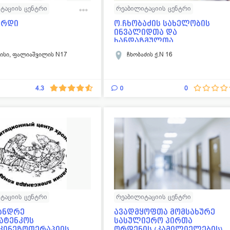
ტაციის ცენტრი
რეაბილიტაციის ცენტრი
ტიკა
არდი
ო.ჩხობაძის სახელობის
ინვალიდთა და
ხანდაზმულთა
სამკურნალო სარეაბილ...
ისი, ფალიაშვილის N17
ჩხობაძის ქ.N 16
0
4.3
0
ტაციის ცენტრი
რეაბილიტაციის ცენტრი
ანდრე
ავადმყოფთა მომსახურე
ატენკოს
სასულიერო პირთა
კინეზოთერაპიის
ორდენის (კამილიელების)