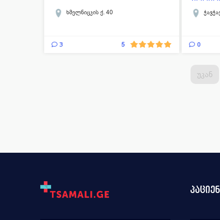
სარეა
ხმელნიცკის ქ. 40
ჭავჭა
ცენტრი.
3
0
5
უკან
პაციე