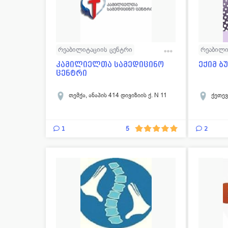
პლასტიკური ქირურგია
ანგიოლოგია
ორთოპედ - ტრავმატოლოგია
დერმატოლოგია
თერაპია
რეაბილიტაციის ცენტრი
რეაბილი
მამოლოგია
კოსმეტოლოგია
დიაგნოსტიკა
კამილიელთა სამედიცინო
ექიმ ბ
გასტროენტეროლოგია
ცენტრი
ზოგადი ქირურგია
ენდოსკოპია
თემქა, ანაპის 414 დივიზიის ქ. N 11
ქეთევ
ლაზერული ეპილაცია
ფსიქოთერაპა
გადაუდებელი დახმარება
1
2
5
ბარიატრია
ნეონატოლოგია
დერმატო-ვენეროლოგია
ბირთვული მედიცინა