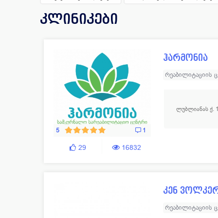
ენდოკრინოლოგია
108
ნარკ
კლინიკები
ესთეტიკური მედიცინა
129
ნევრ
ვეტერინარია
11
ნეფრ
ჰარმონია
თერაპია
53
ონკო
რეაბილიტაციის 
ლუბლიანას ქ. 
5
1
29
16832
კენ ვოლკერ
რეაბილიტაციის 