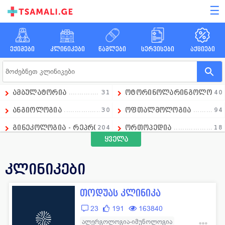
☰
ექიმები
კლინიკები
წამლები
სერვისები
აქციები
ამბულატორია
31
ოტორინოლარინგოლოგი
40
ანგიოლოგია
30
ოფთალმოლოგია
94
გინეკოლოგია - რეპროდუქტოლოგია
204
ორთოპედია
18
ყველა
გასტროენტეროლოგია
18
ოსტეოპათია
1
დიაგნოსტიკა
236
პედიატრია
97
კლინიკები
დერმატოლოგია
74
პროქტოლოგია
21
თოდუას კლინიკა
ენდოკრინოლოგია
108
პულმონოლოგია
7
23
191
163840
ესთეტიკური მედიცინა
129
რადიოლოგია
51
ალერგოლოგია-იმუნოლოგია