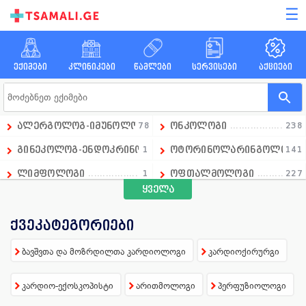
☰
ექიმები
კლინიკები
წამლები
სერვისები
აქციები
ალერგოლოგ-იმუნოლოგი
78
ონკოლოგი
238
გინეკოლოგ-ენდოკრინოლოგი
1
ოტორინოლარინგოლოგი
141
ლიმფოლოგი
1
ოფთალმოლოგი
227
ყველა
გადაუდებელი მედიცინის დეპარტამენტის ხელმძღვანე
1
ოჯახის ექიმი
258
ანდროლოგი
16
პარაზიტოლოგი
13
ქვეკატეგორიები
ანესთეზიოლოგი
86
პედიატრი
390
ბავშვთა და მოზრდილთა კარდიოლოგი
კარდიოქირურგი
ანგიოლოგი
66
პროქტოლოგი
92
კარდიო-ექოსკოპისტი
არითმოლოგი
პერფუზიოლოგი
გინეკოლოგი
658
პულმონოლოგი
15