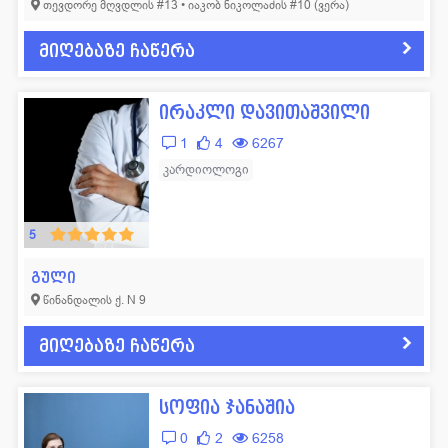
თევდორე მღვდლის #13 • იაკობ ნიკოლაძის #10 (ვერა)
მიღებაზე ჩაწერა
ირაკლი დავითაშვილი
1
4
6267
კარდიოლოგი
5
გული
წინანდალის ქ. N 9
მიღებაზე ჩაწერა
სოფია ჯანაშია
0
2
6258