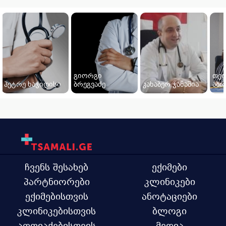
გიორგი
თეო
პეტრე ხაჯიდისი
ბრეგვაძე
კახაბერ ჯანაშია
აბრ
ჩვენს შესახებ
ექიმები
პარტნიორები
კლინიკები
ექიმებისთვის
ანოტაციები
კლინიკებისთვის
ბლოგი
აფთიაქებისთვის
მედია