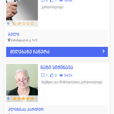
0
1
5498
ლოგოპედი
11
ფსიქოლოგი
57
კარდიოლოგი
მამოლოგი
15
ფტიზიატრი
43
მასაჟისტი
32
ქირურგი
665
0
ნარკოლოგი
19
ციტოლოგი
14
გული
წინანდალის ქ. N 9
ნევროლოგი
352
ჰემატოლოგი
53
ნეონატოლოგი
77
ჰომეოპათი
14
მიღებაზე ჩაწერა
ნეფროლოგი
40
სხვადასხვა
42
ნაზი სიჭინავა
1
0
5420
ბავშვთა და მოზრდილთა კარდიოლოგი
5
კლინიკა კარდიო