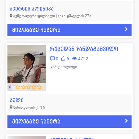
ავერსის კლინიკა
ცენტრალური ფილიალი | ვაჟა ფშაველას 27ბ
მიღებაზე ჩაწერა
რუსუდან ჯანდაგაშვილი
0
5
4722
კარდიოლოგი
0
გული
წინანდალის ქ. N 9
მიღებაზე ჩაწერა