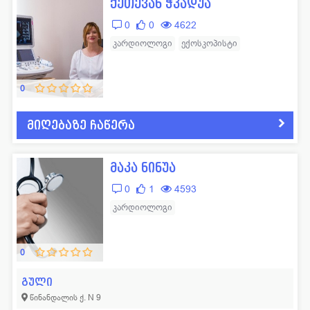
ქეთევან ჭკადუა
0
0
4622
კარდიოლოგი
ექოსკოპისტი
0
მიღებაზე ჩაწერა
მაკა ნინუა
0
1
4593
კარდიოლოგი
0
გული
წინანდალის ქ. N 9