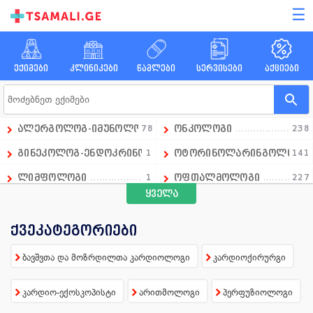
☰
ექიმები
კლინიკები
წამლები
სერვისები
აქციები
ალერგოლოგ-იმუნოლოგი
78
ონკოლოგი
238
გინეკოლოგ-ენდოკრინოლოგი
1
ოტორინოლარინგოლოგი
141
ლიმფოლოგი
1
ოფთალმოლოგი
227
ყველა
გადაუდებელი მედიცინის დეპარტამენტის ხელმძღვანე
1
ოჯახის ექიმი
258
ანდროლოგი
16
პარაზიტოლოგი
13
ქვეკატეგორიები
ანესთეზიოლოგი
86
პედიატრი
390
ბავშვთა და მოზრდილთა კარდიოლოგი
კარდიოქირურგი
ანგიოლოგი
66
პროქტოლოგი
92
კარდიო-ექოსკოპისტი
არითმოლოგი
პერფუზიოლოგი
გინეკოლოგი
658
პულმონოლოგი
15