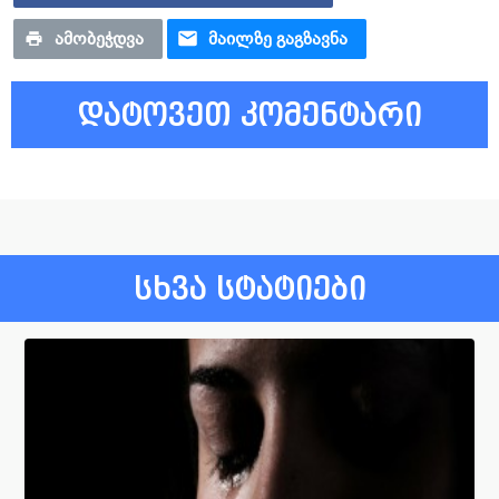
ᲐᲛᲝᲑᲔᲭᲓᲕᲐ
ᲛᲐᲘᲚᲖᲔ ᲒᲐᲒᲖᲐᲕᲜᲐ
დატოვეთ კომენტარი
სხვა სტატიები