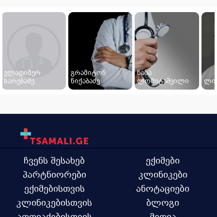
ვლადიმერ
გრამიტონ
ნანა
ხარებაძე
ნიქაბაძე
ლომიტაშვილი
ლია
ჩვენს შესახებ
ექიმები
პარტნიორები
კლინიკები
ექიმებისთვის
ანოტაციები
კლინიკებისთვის
ბლოგი
აფთიაქებისთვის
მედია