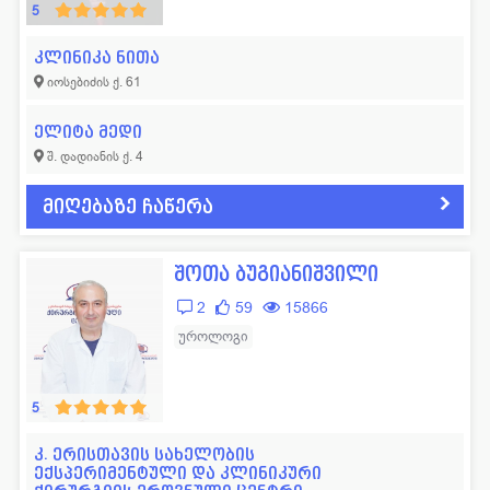
5
ლოგოპედი
11
ფსიქოლოგი
57
კლინიკა ნითა
მამოლოგი
15
ფტიზიატრი
43
იოსებიძის ქ. 61
მასაჟისტი
32
ქირურგი
665
ელიტა მედი
ნარკოლოგი
19
ციტოლოგი
14
შ. დადიანის ქ. 4
ნევროლოგი
352
ჰემატოლოგი
53
მიღებაზე ჩაწერა
ნეონატოლოგი
77
ჰომეოპათი
14
ნეფროლოგი
40
სხვადასხვა
42
შოთა ბუგიანიშვილი
2
59
15866
უროლოგი
5
კ. ერისთავის სახელობის
ექსპერიმენტული და კლინიკური