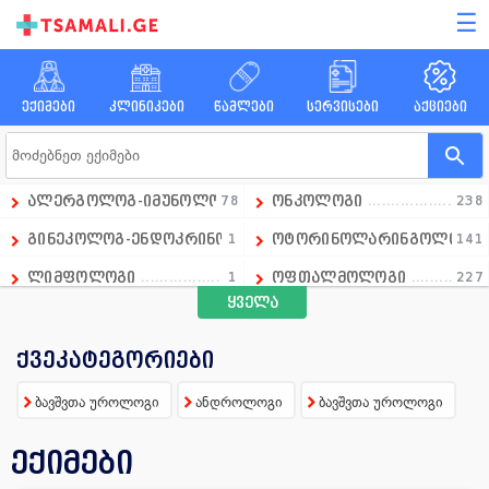
☰
ექიმები
კლინიკები
წამლები
სერვისები
აქციები
ალერგოლოგ-იმუნოლოგი
78
ონკოლოგი
238
გინეკოლოგ-ენდოკრინოლოგი
1
ოტორინოლარინგოლოგი
141
ლიმფოლოგი
1
ოფთალმოლოგი
227
ყველა
გადაუდებელი მედიცინის დეპარტამენტის ხელმძღვანე
1
ოჯახის ექიმი
258
ანდროლოგი
16
პარაზიტოლოგი
13
ქვეკატეგორიები
ანესთეზიოლოგი
86
პედიატრი
390
ბავშვთა უროლოგი
ანდროლოგი
ბავშვთა უროლოგი
ანგიოლოგი
66
პროქტოლოგი
92
ექიმები
გინეკოლოგი
658
პულმონოლოგი
15