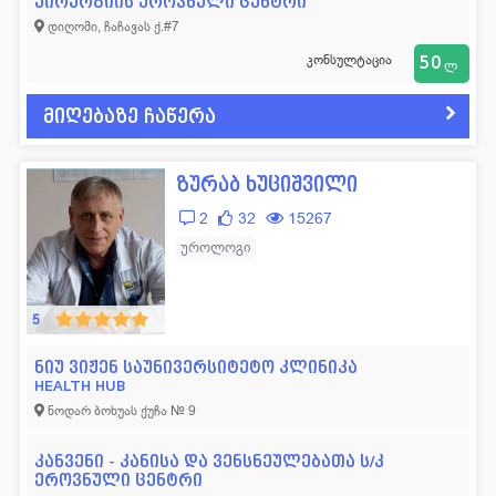
ქირურგიის ეროვნული ცენტრი
დიღომი, ჩაჩავას ქ.#7
კონსულტაცია
50
ლ
მიღებაზე ჩაწერა
ზურაბ ხუციშვილი
2
32
15267
უროლოგი
5
ნიუ ვიჟენ საუნივერსიტეტო კლინიკა
HEALTH HUB
ნოდარ ბოხუას ქუჩა № 9
კანვენი - კანისა და ვენსნეულებათა ს/კ
ეროვნული ცენტრი