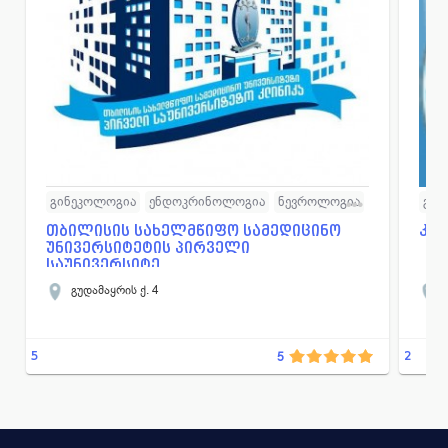
გინეკოლოგია
ენდოკრინოლოგია
ნევროლოგია
გინ
ონკოლოგია
ოტორინოლარინგოლოგია
დერ
თბილისის სახელმწიფო სამედიცინო
კლ
უნივერსიტეტის პირველი
ქირურგია
ურ
საუნივერსიტე...
გუდამაყრის ქ. 4
5
2
5