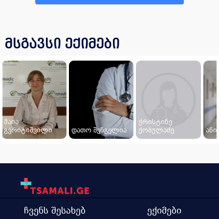
მსგავსი ექიმები
მაია
ქრისტინე
გვრიტიშვილი
დათო შენგელია
ქობულაძე
ანი
ჩვენს შესახებ
ექიმები