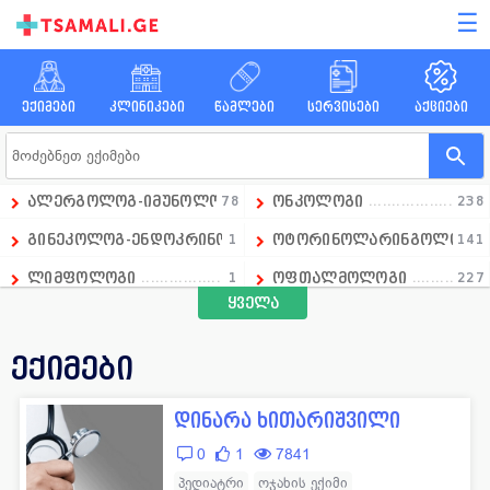
☰
ექიმები
კლინიკები
წამლები
სერვისები
აქციები
ალერგოლოგ-იმუნოლოგი
78
ონკოლოგი
238
გინეკოლოგ-ენდოკრინოლოგი
1
ოტორინოლარინგოლოგი
141
ლიმფოლოგი
1
ოფთალმოლოგი
227
ყველა
გადაუდებელი მედიცინის დეპარტამენტის ხელმძღვანე
1
ოჯახის ექიმი
258
ანდროლოგი
16
პარაზიტოლოგი
13
ექიმები
ანესთეზიოლოგი
86
პედიატრი
390
დინარა ხითარიშვილი
ანგიოლოგი
66
პროქტოლოგი
92
0
1
7841
გინეკოლოგი
658
პულმონოლოგი
15
პედიატრი
ოჯახის ექიმი