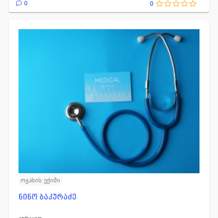
0
0
ოჯახის ექიმი
ნინო ბაკურაძე