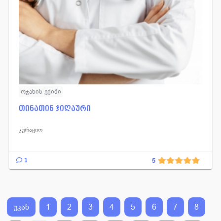
ოჯახის ექიმი
თინათინ ჯიღაური
კურაციო
1
5
უკან
1
2
3
4
5
6
7
8