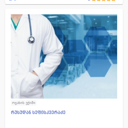
ოჯახის ექიმი
რუსუდან სეფისკვერაძე