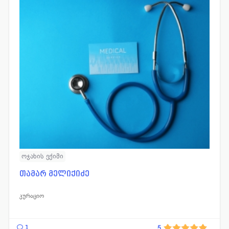
ოჯახის ექიმი
თამარ მელიქიძე
კურაციო
1
5