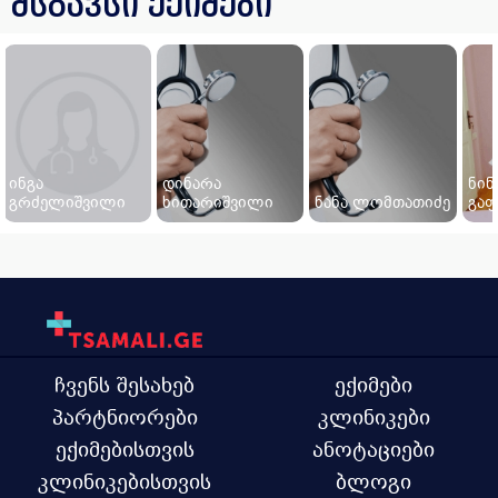
მსგავსი ექიმები
ინგა
დინარა
ნინ
გრძელიშვილი
ხითარიშვილი
ნანა ლომთათიძე
გა
ჩვენს შესახებ
ექიმები
პარტნიორები
კლინიკები
ექიმებისთვის
ანოტაციები
კლინიკებისთვის
ბლოგი