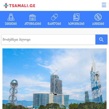
☰
ექიმები
კლინიკები
წამლები
სერვისები
აქციები