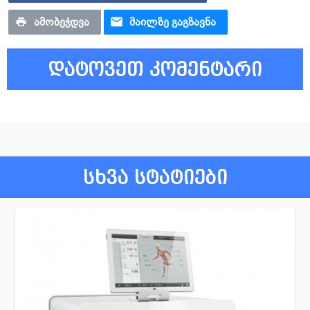
ᲐᲛᲝᲑᲔᲭᲓᲕᲐ
ᲛᲐᲘᲚᲖᲔ ᲒᲐᲒᲖᲐᲕᲜᲐ
დატოვეთ კომენტარი
სხვა სტატიები