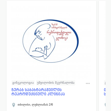
გინეკოლოგია
უშვილობის მკურნალობა
გინ
ინ ვიტრო განაყოფირება
ლა
ზურაბ საბახტარაშვილის
თბ
რეპროდუქციული კლინიკა
სა
ბავშვთა და მოზარდთა რეპროდუქციული
ტრა
ენდოკრინოლოგია
რა
თბილისი, ლუბლიანას 2/6
ესთეტიური ენდოკრინოლოგია
ფერტილოსკოპია
ანგ