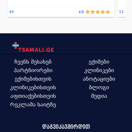
კონსერვატული გინეკოლოგია
ჰისტეროსკოპია
ყბა
ენდომეტრიოზის დიაგნოსტიკა და მკურნალობა
40
12
4.9
ზოგ
პლა
შინ
ჩვენს შესახებ
ექიმები
პარტნიორები
კლინიკები
ექიმებისთვის
ანოტაციები
კლინიკებისთვის
ბლოგი
აფთიაქებისთვის
მედია
რეკლამა საიტზე
დაგვიკავშირდით