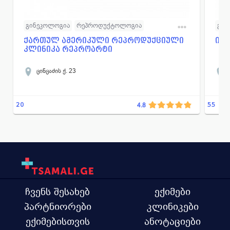
გინეკოლოგია
რეპროდუქტოლოგია
გინ
ენდოკრინოლოგია
ლაბორატორია
უროლოგია
ქართულ ამერიკული რეპროდუქციული
იმე
კლინიკა რეპროარტი
ანდროლოგია
ცინცაძის ქ. 23
20
55
4.8
ჩვენს შესახებ
ექიმები
პარტნიორები
კლინიკები
ექიმებისთვის
ანოტაციები