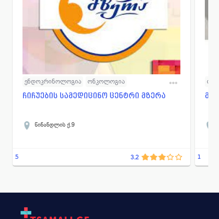
ენდოკრინოლოგია
ონკოლოგია
ოფ
ოფთალმოლოგია
პროქტოლოგია
ქირურგია
ჩიჩუების სამედიცინო ცენტრი მზერა
მან
წინანდლის ქ.9
5
1
3.2