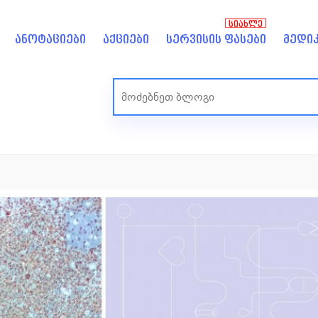
ᲡᲘᲐᲮᲚᲔ
ანოტაციები
აქციები
სერვისის ფასები
მედიკ