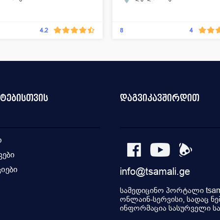
ლმოლოგია
პროქტოლოგია
უროლოგია
ოლოგია
დერმატოლოგია
გინეკოლოგია -
რეპროდუქტოლოგია
8
4.2
4
ია
ყბა-სახის ქირურგია
თერაპია
მამოლოგია
ი ქირურგია
ენდოსკოპია
თოროკალური ქირურგია
ოქირურგია
გასტროენტეროლოგია
ზოგადი ქირურგია
ენდოსკოპი
ნტებისთვის
დაგვიკავშირდით
ი
კები
იები
info@tsamali.ge
ი
სამედიცინო პორტალი tsama
ონლაინ-სერვისი, სადაც ნე
ინფორმაცია სასურველი სამ