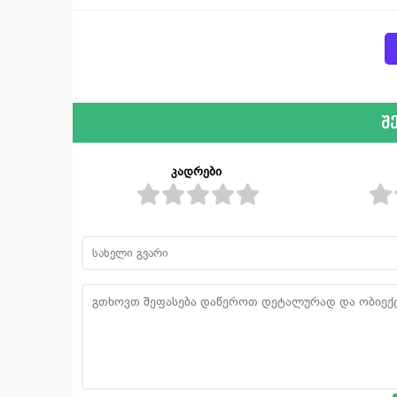
შ
კადრები