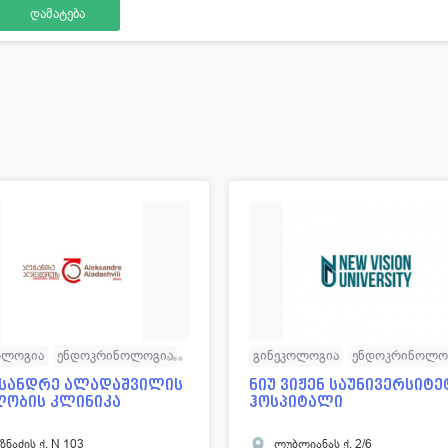
ოლოგია
ენდოკრინოლოგია
გინეკოლოგია
ენდოკრინოლო
ოლოგია
ლაბორატორია
კარდიოლოგია
ლაბორატორი
სანდრე ალადაშვილის
ნიუ ვიჟენ საუნივერსიტე
ლობის კლინიკა
ჰოსპიტალი
ლოგია
ნეიროქირურგია
ონკოლოგია
ტრავმატოლოგია
ლოგია
ტრავმატოლოგია
ოფთალმოლოგია
პროქტოლო
უზნაძის ქ. N 103
ლუბლიანას ქ. 2/6