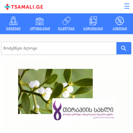
☰
ექიმები
კლინიკები
წამლები
სერვისები
აქციები