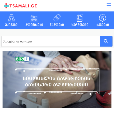
☰
ექიმები
კლინიკები
წამლები
სერვისები
აქციები