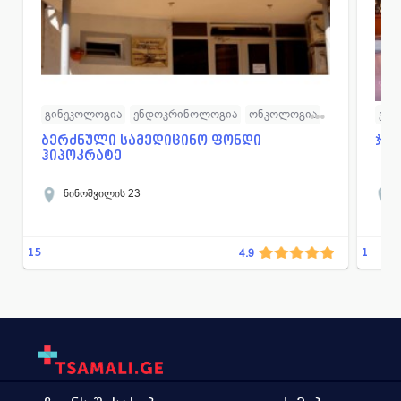
გინეკოლოგია
ენდოკრინოლოგია
ონკოლოგია
ესთ
ტრავმატოლოგია
ოფთალმოლოგია
ქირურგია
ოფ
ბერძნული სამედიცინო ფონდი
ჯა
ჰიპოკრატე
თერაპია
პლა
გინ
ნინოშვილის 23
ფიზ
15
1
4.9