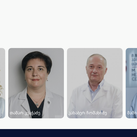
თამარ კვაჭაძე
კახაბერ ჩომახიძე
მამ