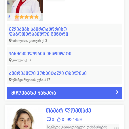
გასტროენტეროლოგი
79
რადიოლოგი
405
ბავშვთა გადაუდებელი დახმარების
ექიმი
გენეტიკოსი
12
რეაბილიტოლოგი
26
5
დერმატოლოგი
239
რეანიმატოლოგი
89
ელიავას საერთაშორისო
ფაგოთერაპიული ცენტრი
დიეტოლოგი
8
რევმატოლოგი
58
თბილისი, გოთუას ქ. 3
ექოსკოპისტი
84
რენტგენოლოგი
30
ჯანმრთელობის ინსტიტუტი
ენდოკრინოლოგი
279
რეპროდუქტოლოგი
123
გოთუას ქ. 3
ვეტერინარი
8
სექსოლოგი
11
ამერიკული ჰოსპიტალი თბილისი
თერაპევტი
470
სტომატოლოგი
361
უშანგი ჩხეიძის ქუჩა #17
ინფექციონისტი
92
ტრავმატოლოგი
168
მიღებაზე ჩაწერა
კარდიოლოგი
520
ტოქსიკოლოგი
9
კოსმეტოლოგი
47
ტრანსფუზილოგი
18
თამარ ლომთაძე
ლაბორანტი
160
უროლოგი
151
0
0
1459
ლაპარასკოპისტი
13
ფსიქიატრი
40
ბავშვთა გადაუდებელი დახმარების