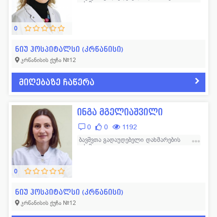
ექიმი
ლოგოპედი
11
ფსიქოლოგი
57
მამოლოგი
15
ფტიზიატრი
43
0
მასაჟისტი
32
ქირურგი
665
ნიუ ჰოსპიტალსი (კრწანისი)
კრწანისის ქუჩა №12
ნარკოლოგი
19
ციტოლოგი
14
ნევროლოგი
352
ჰემატოლოგი
53
მიღებაზე ჩაწერა
ნეონატოლოგი
77
ჰომეოპათი
14
ინგა მგელიაშვილი
ნეფროლოგი
40
სხვადასხვა
42
0
0
1192
ბავშვთა გადაუდებელი დახმარების
ექიმი
0
ნიუ ჰოსპიტალსი (კრწანისი)
კრწანისის ქუჩა №12