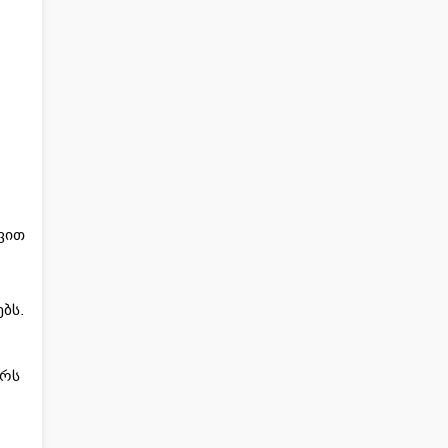
ვით
ბს.
არს