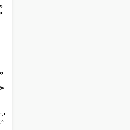
დ,
ი
იც
ვა,
ად
და