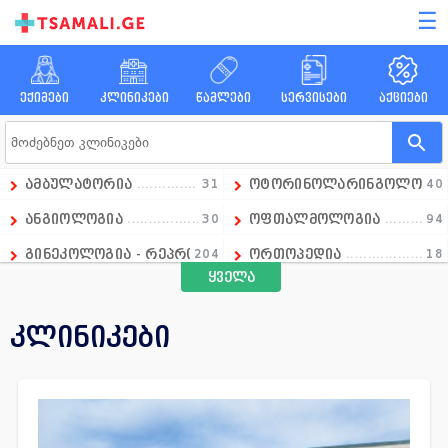
☰
ექიმები
კლინიკები
წამლები
სერვისები
აქციები
ამბულატორია
31
ოტორინოლარინგოლოგი
40
ანგიოლოგია
30
ოფთალმოლოგია
94
გინეკოლოგია - რეპროდუქტოლოგია
204
ორთოპედია
18
ყველა
გასტროენტეროლოგია
18
ოსტეოპათია
1
დიაგნოსტიკა
236
პედიატრია
97
კლინიკები
დერმატოლოგია
74
პროქტოლოგია
21
ენდოკრინოლოგია
108
პულმონოლოგია
7
ესთეტიკური მედიცინა
129
რადიოლოგია
51