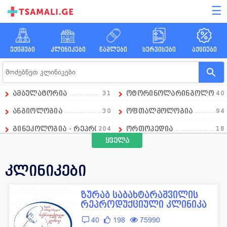
☰
ექიმები
კლინიკები
წამლები
სერვისები
აქციები
ამბულატორია
31
ოტორინოლარინგოლოგი
40
ანგიოლოგია
30
ოფთალმოლოგია
94
გინეკოლოგია - რეპროდუქტოლოგია
204
ორთოპედია
18
ყველა
გასტროენტეროლოგია
18
ოსტეოპათია
1
დიაგნოსტიკა
236
პედიატრია
97
კლინიკები
დერმატოლოგია
74
პროქტოლოგია
21
ზურაბ საბახტარაშვილის
ენდოკრინოლოგია
108
პულმონოლოგია
7
რეპროდუქციული კლინიკა
ესთეტიკური მედიცინა
129
რადიოლოგია
51
40
198
75990