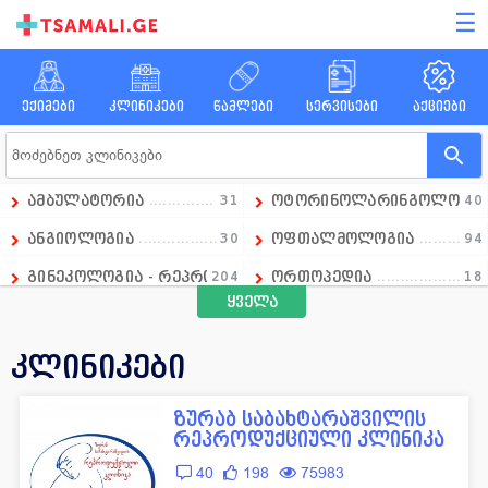
☰
ექიმები
კლინიკები
წამლები
სერვისები
აქციები
ამბულატორია
31
ოტორინოლარინგოლოგი
40
ანგიოლოგია
30
ოფთალმოლოგია
94
გინეკოლოგია - რეპროდუქტოლოგია
204
ორთოპედია
18
ყველა
გასტროენტეროლოგია
18
ოსტეოპათია
1
დიაგნოსტიკა
236
პედიატრია
97
კლინიკები
დერმატოლოგია
74
პროქტოლოგია
21
ზურაბ საბახტარაშვილის
ენდოკრინოლოგია
108
პულმონოლოგია
7
რეპროდუქციული კლინიკა
ესთეტიკური მედიცინა
129
რადიოლოგია
51
40
198
75983