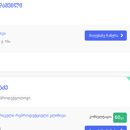
დაშვილი
იკა
მიღებაზე ჩაწერა
 ქ. 10ა
აძე
ეპროდუქტოლოგი
რიკული რეპროდუქციული კლინიკა
კონსულტაცია
60
ლ
3